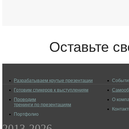
Оставьте с
Разрабатываем крутые презентации
Событи
Готовим спикеров к выступлениям
Самооб
Проводим
О комп
тренинги по презентациям
Контак
Портфолио
2013-2026