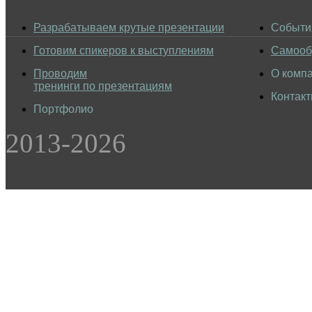
Разрабатываем крутые презентации
Событи
Готовим спикеров к выступлениям
Самооб
Проводим
О комп
тренинги по презентациям
Контак
Портфолио
2013-2026