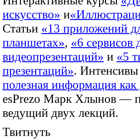
Интерактивные курсы
«Ди
искусство»
и
«Иллюстраци
Статьи
«13 приложений дл
планшетах»
,
«6 сервисов 
видеопрезентаций»
и
«5 
презентаций»
. Интенсив
полезная информация как 
esPrezo Марк Хлынов — п
ведущий двух лекций.
Твитнуть