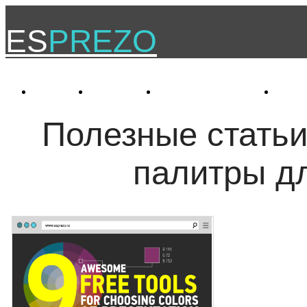
ES
PREZO
Услуги
Проекты
Самообразование
О к
Полезные статьи
палитры д