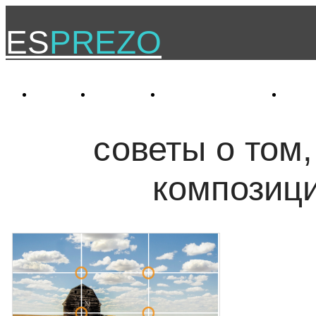
ES
PREZO
Услуги
Проекты
Самообразование
О к
советы о том,
композиц