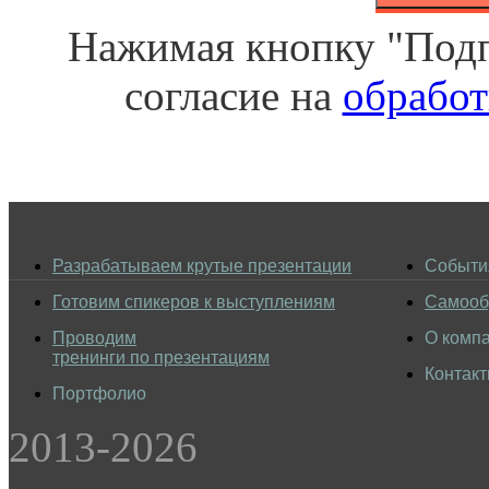
Нажимая кнопку "Подп
согласие на
обработ
Разрабатываем крутые презентации
Событи
Готовим спикеров к выступлениям
Самооб
Проводим
О комп
тренинги по презентациям
Контак
Портфолио
2013-2026